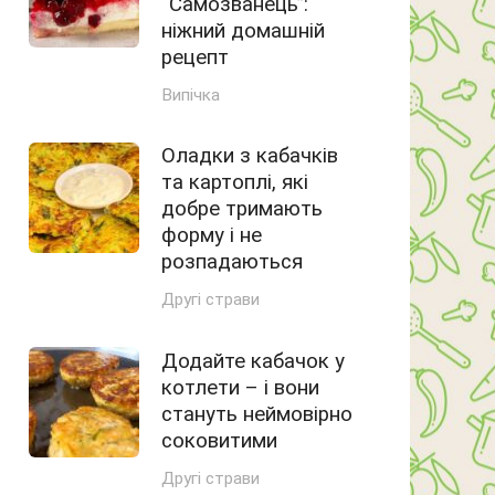
“Самозванець”:
ніжний домашній
рецепт
Випічка
Оладки з кабачків
та картоплі, які
добре тримають
форму і не
розпадаються
Другі страви
Додайте кабачок у
котлети – і вони
стануть неймовірно
соковитими
Другі страви