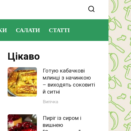
КИ
САЛАТИ
СТАТТІ
Цікаво
Готую кабачкові
млинці з начинкою
– виходять соковиті
й ситні
Випічка
Пиріг із сиром і
вишнею