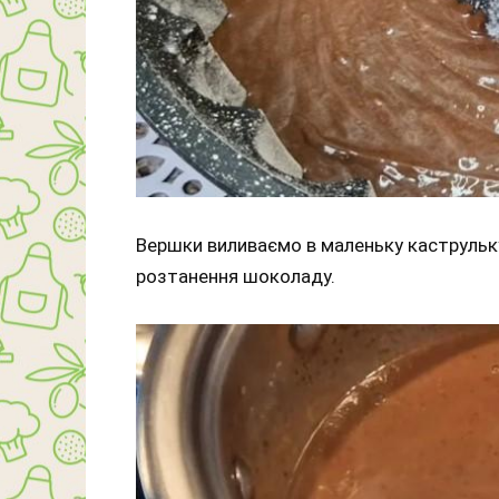
Вершки виливаємо в маленьку каструльк
розтанення шоколаду.