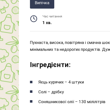
Випічка
Час читання
1 хв.
Пухнаста, висока, повітряна і смачна шо
мінімальних та недорогих продуктів. Ду
Інгредієнти:
Яєць курячих – 4 штуки
Солі – дрібку
Соняшникової олії – 130 мілілітрів