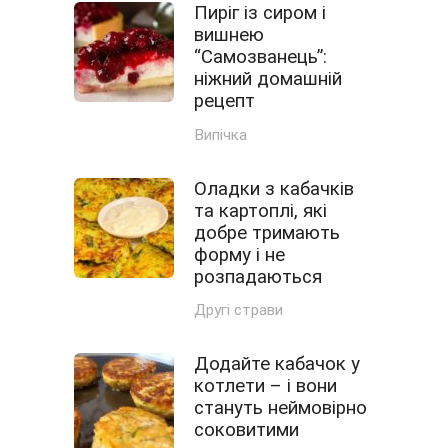
Пиріг із сиром і
вишнею
“Самозванець”:
ніжний домашній
рецепт
Випічка
Оладки з кабачків
та картоплі, які
добре тримають
форму і не
розпадаються
Другі страви
Додайте кабачок у
котлети – і вони
стануть неймовірно
соковитими