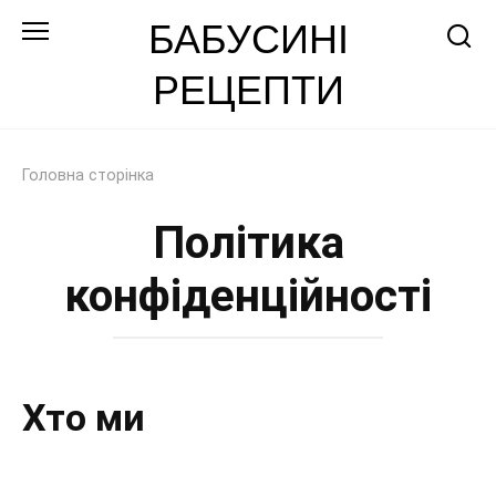
Перейти
БАБУСИНІ
до
РЕЦЕПТИ
змісту
Головна сторінка
Політика
конфіденційності
Хто ми