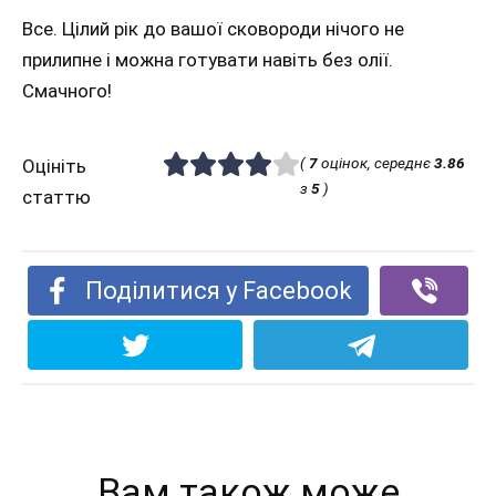
Все. Цілий рік до вашої сковороди нічого не
прилипне і можна готувати навіть без олії.
Смачного!
(
7
оцінок, середнє
3.86
Оцініть
з
5
)
статтю
Поділитися у Facebook
Вам також може