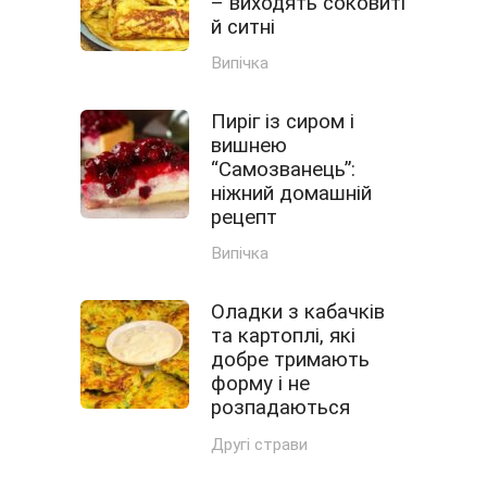
– виходять соковиті
й ситні
Випічка
Пиріг із сиром і
вишнею
“Самозванець”:
ніжний домашній
рецепт
Випічка
Оладки з кабачків
та картоплі, які
добре тримають
форму і не
розпадаються
Другі страви