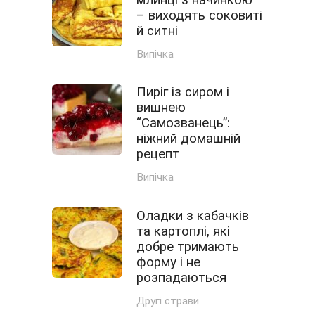
– виходять соковиті
й ситні
Випічка
Пиріг із сиром і
вишнею
“Самозванець”:
ніжний домашній
рецепт
Випічка
Оладки з кабачків
та картоплі, які
добре тримають
форму і не
розпадаються
Другі страви