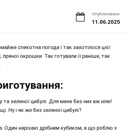
Опубліковано
11.06.2025
майже спекотна погода і так захотілося цієї
 пряної окрошки. Так готували її раніше, так
.
риготування:
у та зеленої цибулі. Для мене без них аж ніяк!
. Ну і як же без зеленої цибулі?
два. Один нарізаю дрібним кубиком, а що роблю з