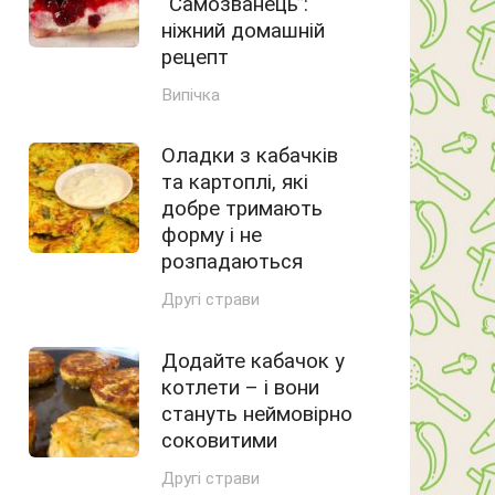
“Самозванець”:
ніжний домашній
рецепт
Випічка
Оладки з кабачків
та картоплі, які
добре тримають
форму і не
розпадаються
Другі страви
Додайте кабачок у
котлети – і вони
стануть неймовірно
соковитими
Другі страви