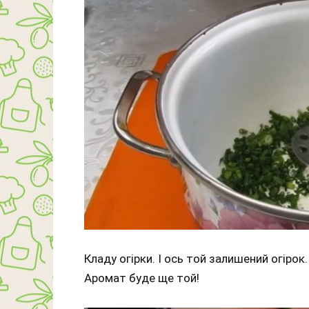
Кладу огірки. І ось той залишений огірок.
Аромат буде ще той!