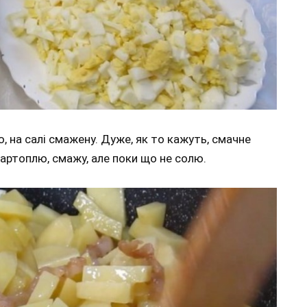
на салі смажену. Дуже, як то кажуть, смачне
артоплю, смажу, але поки що не солю.