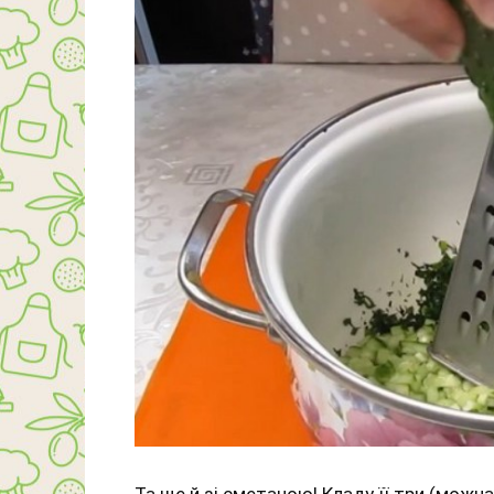
Та ще й зі сметаною! Кладу її три (можн