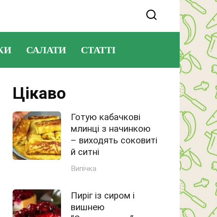
КИ
САЛАТИ
СТАТТІ
Цікаво
Готую кабачкові
млинці з начинкою
– виходять соковиті
й ситні
Випічка
Пиріг із сиром і
вишнею