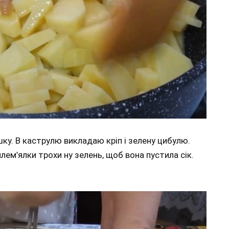
у. В каструлю викладаю кріп і зелену цибулю.
лем’ялки трохи ну зелень, щоб вона пустила сік.