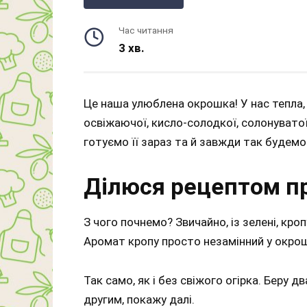
Час читання
3 хв.
Це наша улюблена окрошка! У нас тепла, 
освіжаючої, кисло-солодкої, солонуватої,
готуємо її зараз та й завжди так будемо
Ділюся рецептом п
З чого почнемо? Звичайно, із зелені, кроп
Аромат кропу просто незамінний у окрошці
Так само, як і без свіжого огірка. Беру 
другим, покажу далі.