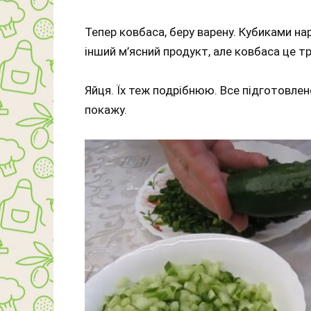
Тепер ковбаса, беру варену. Кубиками н
інший м’ясний продукт, але ковбаса це т
Яйця. Їх теж подрібнюю. Все підготовлено
покажу.