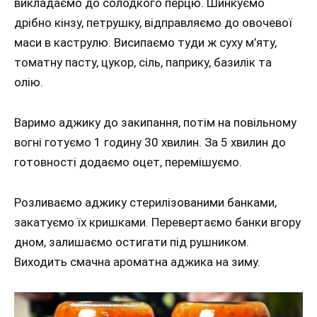
викладаємо до солодкого перцю. Шинкуємо
дрібно кінзу, петрушку, відправляємо до овочевої
маси в каструлю. Висипаємо туди ж суху м’яту,
томатну пасту, цукор, сіль, паприку, базилік та
олію.
Варимо аджику до закипання, потім на повільному
вогні готуємо 1 годину 30 хвилин. За 5 хвилин до
готовності додаємо оцет, перемішуємо.
Розливаємо аджику стерилізованими банками,
закатуємо їх кришками. Перевертаємо банки вгору
дном, залишаємо остигати під рушником.
Виходить смачна ароматна аджика на зиму.