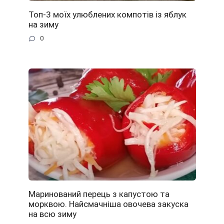
Топ-3 моїх улюблених компотів із яблук
на зиму
0
Маринований перець з капустою та
морквою. Найсмачніша овочева закуска
на всю зиму