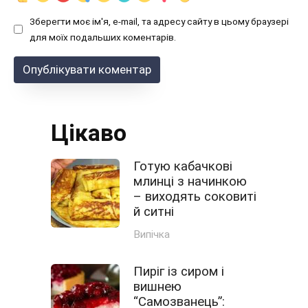
Зберегти моє ім'я, e-mail, та адресу сайту в цьому браузері
для моїх подальших коментарів.
Цікаво
Готую кабачкові
млинці з начинкою
– виходять соковиті
й ситні
Випічка
Пиріг із сиром і
вишнею
“Самозванець”: