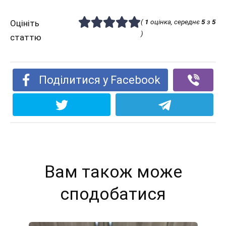
(
1
оцінка, середнє
5
з
5
Оцініть
)
статтю
Поділитися у Facebook
Вам також може
сподобатися