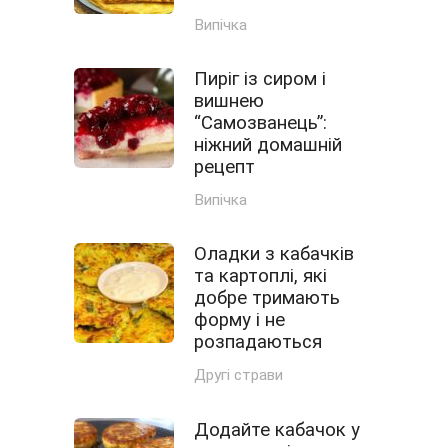
Випічка
Пиріг із сиром і
вишнею
“Самозванець”:
ніжний домашній
рецепт
Випічка
Оладки з кабачків
та картоплі, які
добре тримають
форму і не
розпадаються
Другі страви
Додайте кабачок у