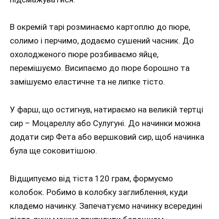
В окремій тарі розминаємо картоплю до пюре,
солимо і перчимо, додаємо сушений часник. До
охолодженого пюре розбиваємо яйце,
перемішуємо. Висипаємо до пюре борошно та
замішуємо еластичне та не липке тісто.
У фарш, що остигнув, натираємо на великій тертці
сир – Моцареллу або Сулугуні. До начинки можна
додати сир Фета або вершковий сир, щоб начинка
була ще соковитішою.
Відщипуємо від тіста 120 грам, формуємо
колобок. Робимо в колобку заглиблення, куди
кладемо начинку. Запечатуємо начинку всередині