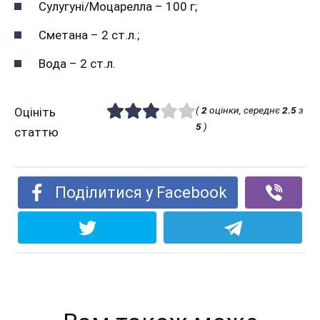
Сулугуні/Моцарелла – 100 г;
Сметана – 2 ст.л.;
Вода – 2 ст.л.
(
2
оцінки, середнє
2.5
з
Оцініть
5
)
статтю
Поділитися у Facebook