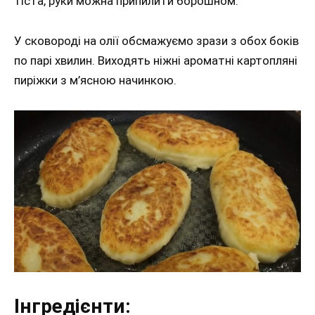
тіста, руки можна припилити борошном.
У сковороді на олії обсмажуємо зрази з обох боків
по парі хвилин. Виходять ніжні ароматні картопляні
пиріжки з м’ясною начинкою.
Інгредієнти: