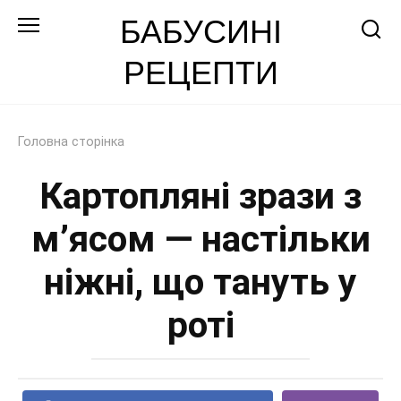
Перейти
БАБУСИНІ
до
РЕЦЕПТИ
змісту
Головна сторінка
Картопляні зрази з
м’ясом — настільки
ніжні, що тануть у
роті