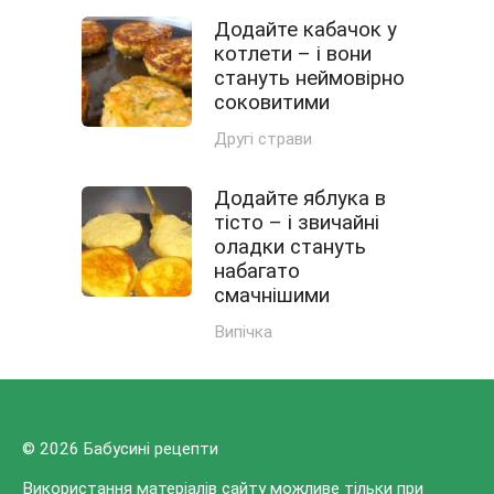
Додайте кабачок у
котлети – і вони
стануть неймовірно
соковитими
Другі страви
Додайте яблука в
тісто – і звичайні
оладки стануть
набагато
смачнішими
Випічка
© 2026 Бабусині рецепти
Використання матеріалів сайту можливе тільки при