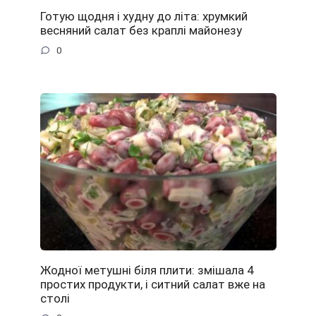
Готую щодня і худну до літа: хрумкий
весняний салат без краплі майонезу
0
Жодної метушні біля плити: змішала 4
простих продукти, і ситний салат вже на
столі