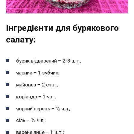
Інгредієнти для бурякового
салату:
буряк відварений – 2-3 шт.;
часник – 1 зубчик;
майонез – 2 ст.л.;
коріандр – 1 ч.л.;
чорний перець – ½ ч.л.;
сіль – ⅓ ч.л.;
варене яйце – 1 шт.;