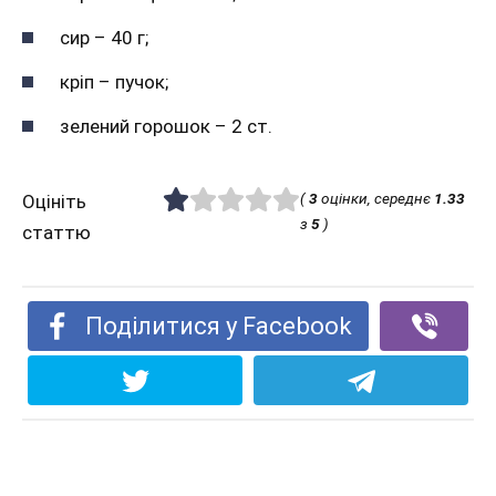
сир – 40 г;
кріп – пучок;
зелений горошок – 2 ст.
(
3
оцінки, середнє
1.33
Оцініть
з
5
)
статтю
Поділитися у Facebook