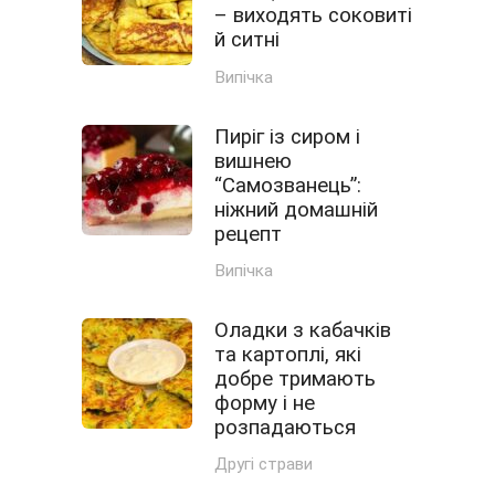
– виходять соковиті
й ситні
Випічка
Пиріг із сиром і
вишнею
“Самозванець”:
ніжний домашній
рецепт
Випічка
Оладки з кабачків
та картоплі, які
добре тримають
форму і не
розпадаються
Другі страви