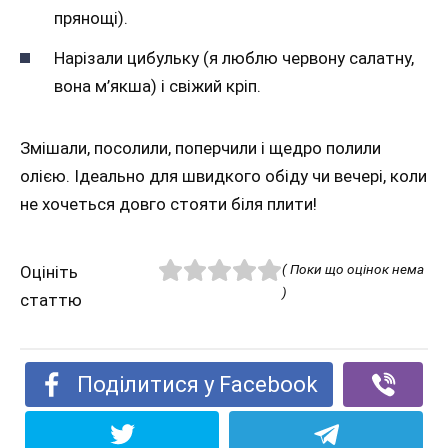
прянощі).
Нарізали цибульку (я люблю червону салатну,
вона м’якша) і свіжий кріп.
Змішали, посолили, поперчили і щедро полили
олією. Ідеально для швидкого обіду чи вечері, коли
не хочеться довго стояти біля плити!
( Поки що оцінок нема
Оцініть
)
статтю
Поділитися у Facebook