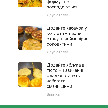
форму і не
розпадаються
Другі страви
Додайте кабачок у
котлети – і вони
стануть неймовірно
соковитими
Другі страви
Додайте яблука в
тісто – і звичайні
оладки стануть
набагато
смачнішими
Випічка