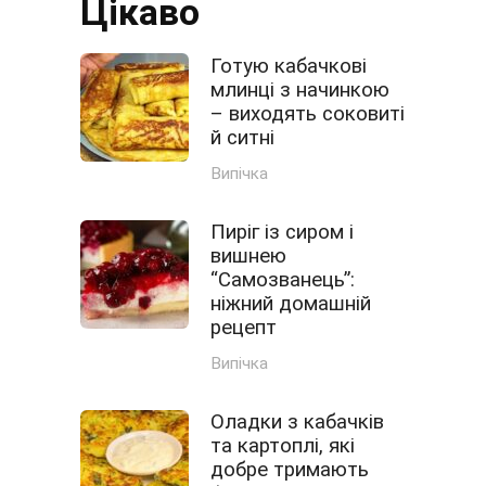
Цікаво
Готую кабачкові
млинці з начинкою
– виходять соковиті
й ситні
Випічка
Пиріг із сиром і
вишнею
“Самозванець”:
ніжний домашній
рецепт
Випічка
Оладки з кабачків
та картоплі, які
добре тримають