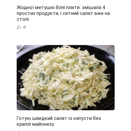
Жодної метушні біля плити: змішала 4
простих продукти, і ситний салат вже на
столі
0
Готую швидкий салат із капусти без
краплі майонезу