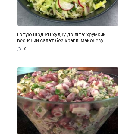
Готую щодня і худну до літа: хрумкий
весняний салат без краплі майонезу
0