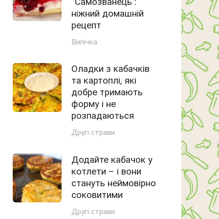
“Самозванець”:
ніжний домашній
рецепт
Випічка
Оладки з кабачків
та картоплі, які
добре тримають
форму і не
розпадаються
Другі страви
Додайте кабачок у
котлети – і вони
стануть неймовірно
соковитими
Другі страви