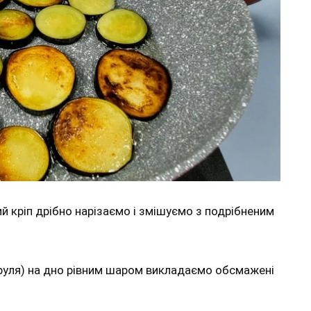
й кріп дрібно нарізаємо і змішуємо з подрібненим
струля) на дно рівним шаром викладаємо обсмажені