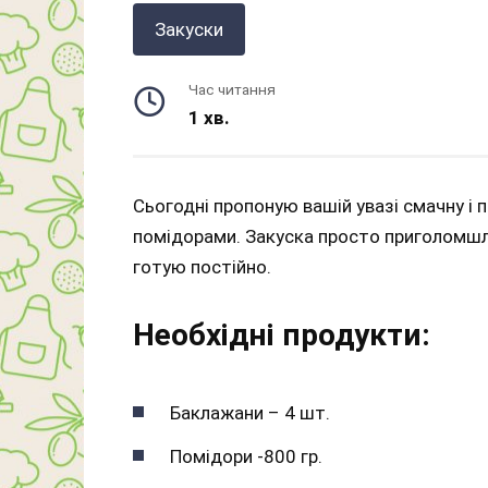
Закуски
Час читання
1 хв.
Сьогодні пропоную вашій увазі смачну і п
помідорами. Закуска просто приголомшли
готую постійно.
Необхідні продукти:
Баклажани – 4 шт.
Помідори -800 гр.