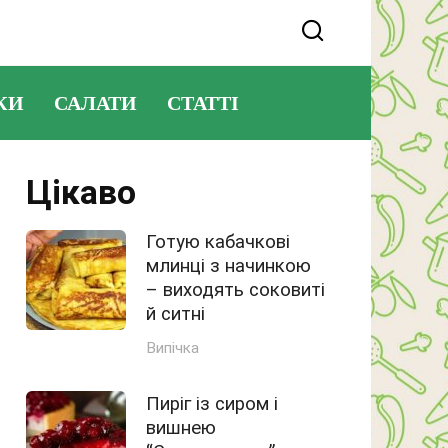
КИ
САЛАТИ
СТАТТІ
Цікаво
Готую кабачкові
млинці з начинкою
– виходять соковиті
й ситні
Випічка
Пиріг із сиром і
вишнею